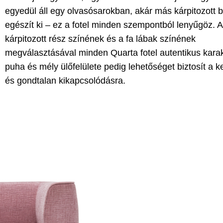
egyedül áll egy olvasósarokban, akár más kárpitozott 
egészít ki – ez a fotel minden szempontból lenyűgöz. A
kárpitozott rész színének és a fa lábak színének
megválasztásával minden Quarta fotel autentikus karak
puha és mély ülőfelülete pedig lehetőséget biztosít a 
és gondtalan kikapcsolódásra.