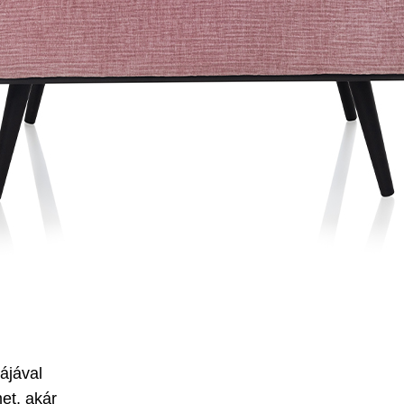
ájával
met, akár