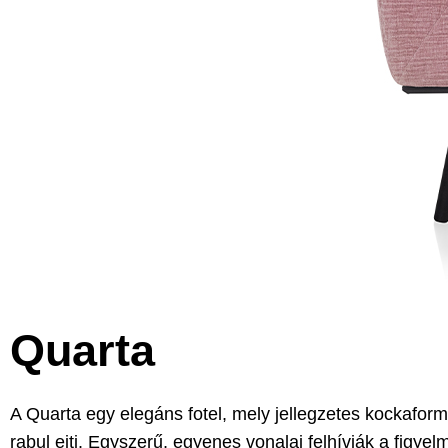
Quarta
A Quarta egy elegáns fotel, mely jellegzetes kockaform
rabul ejti. Egyszerű, egyenes vonalai felhívják a figyel