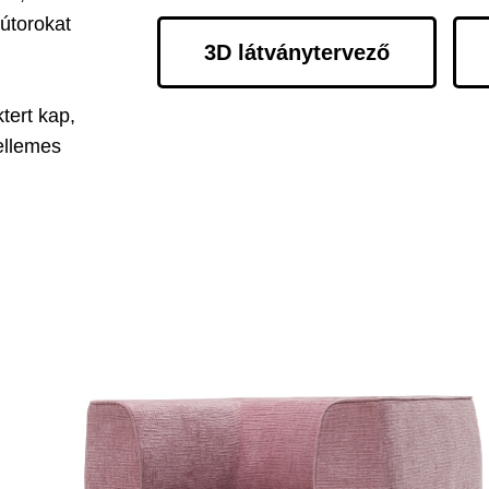
bútorokat
3D látványtervező
tert kap,
kellemes