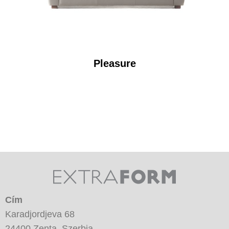
Pleasure
Cím
Karadjordjeva 68
24400 Zenta, Szerbia