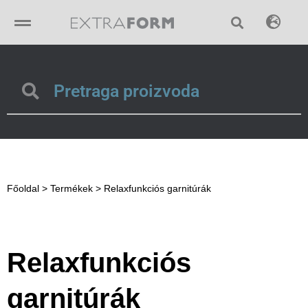
Skip
to
content
Search
Search
Főoldal
>
Termékek
>
Relaxfunkciós garnitúrák
Relaxfunkciós
garnitúrák