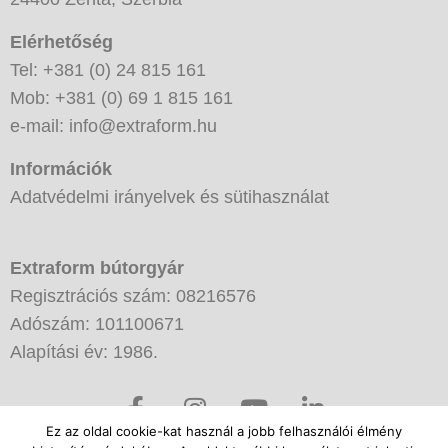
Elérhetőség
Tel: +381 (0) 24 815 161
Mob: +381 (0) 69 1 815 161
e-mail: info@extraform.hu
Információk
Adatvédelmi irányelvek és sütihasználat
Extraform bútorgyár
Regisztrációs szám: 08216576
Adószám: 101100671
Alapítási év: 1986.
F
I
Y
L
a
n
o
i
Ez az oldal cookie-kat használ a jobb felhasználói élmény
c
s
u
n