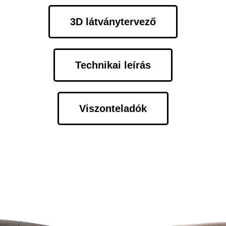
3D látványtervező
Technikai leírás
Viszonteladók