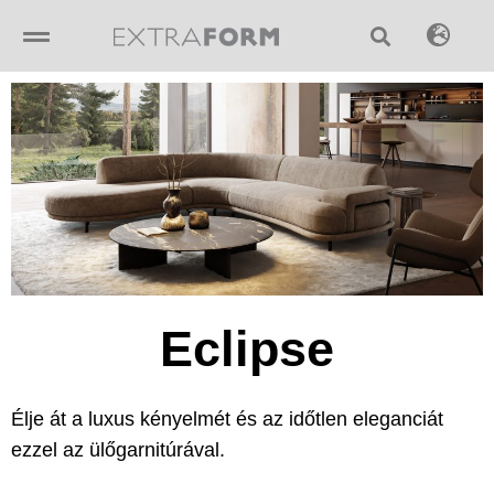
Skip
to
content
Eclipse
Élje át a luxus kényelmét és az időtlen eleganciát
ezzel az ülőgarnitúrával.