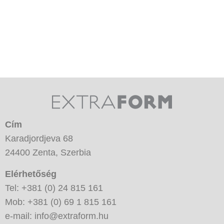
Cím
Karadjordjeva 68
24400 Zenta, Szerbia
Elérhetőség
Tel: +381 (0) 24 815 161
Mob: +381 (0) 69 1 815 161
e-mail: info@extraform.hu